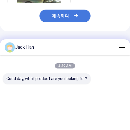
계속하다
추천된 제품
Jack Han
4:39 AM
Good day, what product are you looking for?
Conveyor Belt
Automatic Control
Automatic Con
Vulcanizer for Belt
Box and Flexible
Box Conveyor B
Joint at
Silicone Heating
Vulcanizer Hi
Temperature Range
Element Conveyor
Strength Alu
of 0-200C and
Belting Splicer for
Alloy Pressure
최고의 가격
최고의 가격
최고의 
Curing Temperature
Heavy-Duty
Material and C
of 145-199 Degree
Applications
at 145-199 De