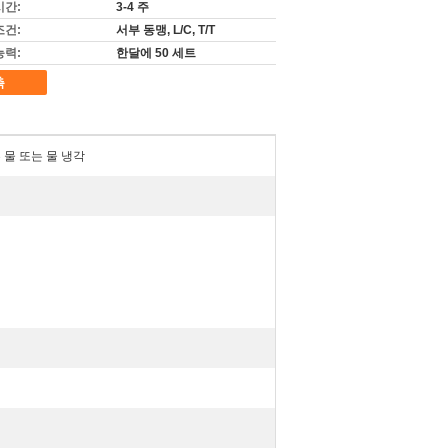
시간:
3-4 주
조건:
서부 동맹, L/C, T/T
능력:
한달에 50 세트
촉
 물 또는 물 냉각