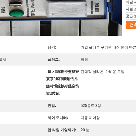
배달 
지불 
공급 
접
냉각:
가열 플래튼 구리관 내장 안에 빠른
발열체
플러그:
하팅
鎮ㄨ鎵剧殑璧勬簮
탄력적 실리콘, 가벼운 모델
宸茶鍒犻櫎銆佸凡
鏇村悕鎴栨殏鏃朵笉
鍙敤銆:
전압:
525볼트 3상
제어 모니터:
자동 제어함
업 타임 가열되기:
20 분