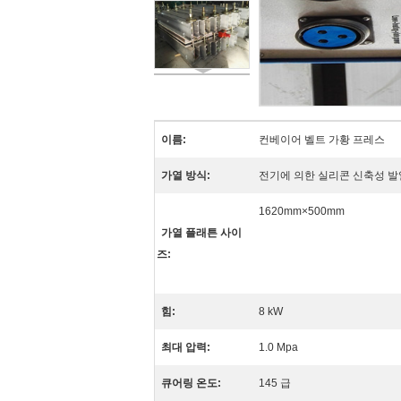
이름:
컨베이어 벨트 가황 프레스
가열 방식:
전기에 의한 실리콘 신축성 
1620mm×500mm
가열 플래튼 사이
즈:
힘:
8 kW
최대 압력:
1.0 Mpa
큐어링 온도:
145 급