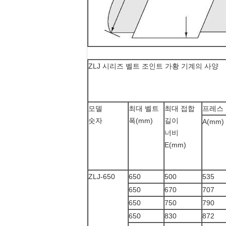
ZLJ 시리즈 벨트 조인트 가황 기계의 사양
모델
최대 벨트
최대 접합
프레스
숫자
폭(mm)
길이
A(mm)
너비
E(mm)
ZLJ-650
650
500
535
650
670
707
650
750
790
650
830
872