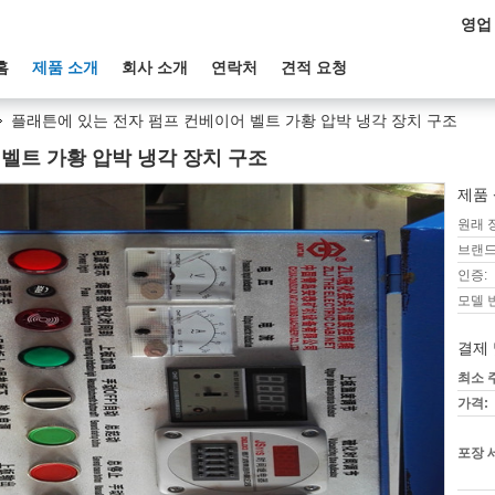
영업
홈
제품 소개
회사 소개
연락처
견적 요청
플래튼에 있는 전자 펌프 컨베이어 벨트 가황 압박 냉각 장치 구조
벨트 가황 압박 냉각 장치 구조
제품 
원래 
브랜드
인증:
모델 
결제 
최소 
가격:
포장 