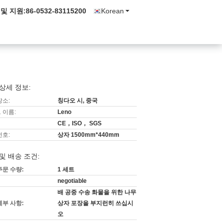
 및 지원:
86-0532-83115200
Korean
상세 정보:
장소:
칭다오 시, 중국
 이름:
Leno
CE，ISO， SGS
번호:
상자 1500mm*440mm
및 배송 조건:
주문 수량:
1 세트
negotiable
배 공중 수송 화물을 위한 나무
세부 사항:
상자 포장을 부지런히 쓰십시
오