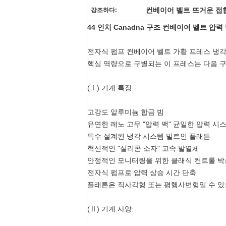
컨베이어 벨트 뜨거운 접
강조하다:
44 인치 Canadna 구조 컨베이어 벨트 
전자식 펌프 컨베이어 벨트 가황 프레스 냉각 
핵심 역량으로 구별되는 이 프레스는 다음 
(Ⅰ) 기계 특징:
고강도 알루미늄 합금 빔
유연한 레노 고무 "압력 백" 균일한 압력 시
특수 설계된 냉각 시스템 빌트인 플래튼
혁신적인 "실리콘 소자" 고속 발열체
안정적인 모니터링을 위한 클래식 컨트롤 박
전자식 펌프로 압력 상승 시간 단축
플래튼은 직사각형 또는 평행사변형일 수 있
(Ⅱ) 기계 사양: