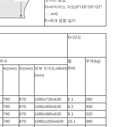
모서리 중첩.
D=바이어스 각도(0°/18°/20°/22°
…..ect)
E=최대 접합 길이
D=22도
 치수
힘
무게(kg)
(kw)
씨(mm)
비(mm)
외부 치수(LxWxH)
(mm)
790
870
1080x730x630
6.1
280
790
870
1080x900x630
8.2
300
790
870
1080x980x630
9.1
320
790
870
1080x1050x630
10.1
380