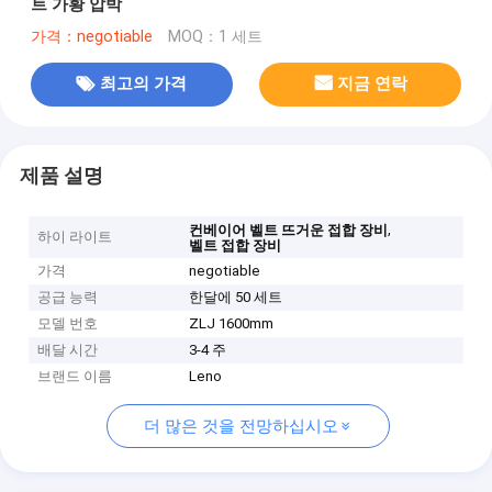
트 가황 압박
가격：negotiable
MOQ：1 세트
최고의 가격
지금 연락
제품 설명
,
컨베이어 벨트 뜨거운 접합 장비
하이 라이트
벨트 접합 장비
가격
negotiable
공급 능력
한달에 50 세트
모델 번호
ZLJ 1600mm
배달 시간
3-4 주
브랜드 이름
Leno
더 많은 것을 전망하십시오