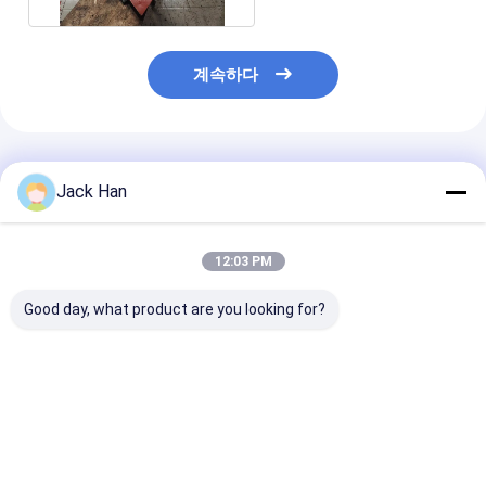
계속하다
추천된 제품
Jack Han
12:03 PM
Good day, what product are you looking for?
컨베이어 벨트 주문을
가벼운 모형 발열체를
다재다능한 휴대
받아서 만들어진 크기를
가진 직물 가닥 테이프
기계, Pvc 벨트
위한 전기 고무 가황 기
컨베이어 벨트 가황 압
계
계
박
최고의 가격
최고의 가격
최고의 