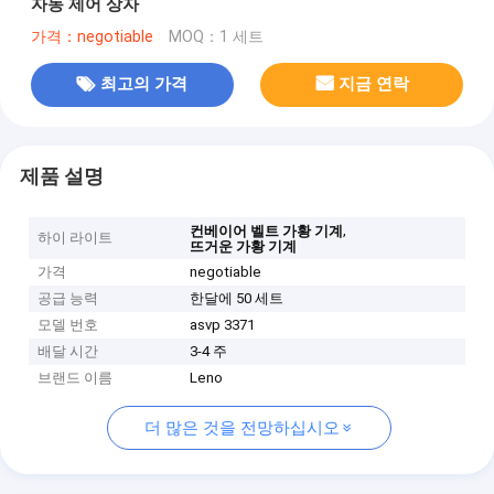
자동 제어 상자
가격：negotiable
MOQ：1 세트
최고의 가격
지금 연락
제품 설명
,
컨베이어 벨트 가황 기계
하이 라이트
뜨거운 가황 기계
가격
negotiable
공급 능력
한달에 50 세트
모델 번호
asvp 3371
배달 시간
3-4 주
브랜드 이름
Leno
더 많은 것을 전망하십시오