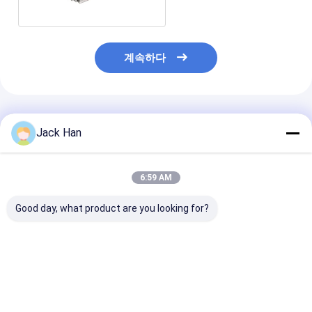
계속하다
추천된 제품
Jack Han
6:59 AM
Good day, what product are you looking for?
Conveyor Belt
Automatic Control
Automatic Con
Vulcanizer for Belt
Box and Flexible
Box Conveyor B
Joint at
Silicone Heating
Vulcanizer Hi
Temperature Range
Element Conveyor
Strength Alu
of 0-200C and
Belting Splicer for
Alloy Pressure
최고의 가격
최고의 가격
최고의 
Curing Temperature
Heavy-Duty
Material and C