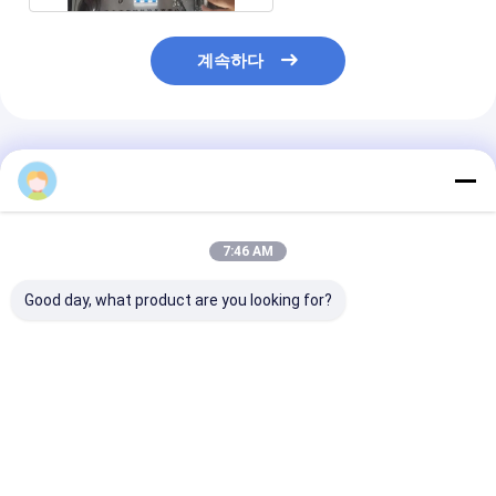
계속하다
추천된 제품
7:46 AM
Good day, what product are you looking for?
제어함 크기
단일 총 무게 30 킬로그
압력 프레임 A형
450x350x250 컨베이
램 컨베이어 벨트 핫 밸
알루미늄 합금 
어 벨트 가황기, 가열 플
칸화 프레스 커스터마이
벨트 가황기 맞춤
래튼 크기
징 할 수 있는 난방판 크
열판 크기 단일 
900mm×2200mm 및
기 밸칸화 기계
30kg
최고의 가격
최고의 가격
최고의 
단일 총 중량 30.0kg