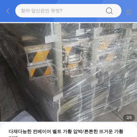
2
/
5
다재다능한 컨베이어 벨트 가황 압박/튼튼한 뜨거운 가황