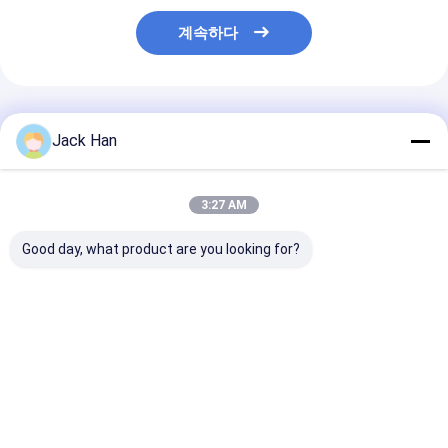
계속하다
추천된 제품
Jack Han
3:27 AM
Good day, what product are you looking for?
제어함 크기
단일 총 무게 30 킬로그
압력 프레임 A형
450x350x250 컨베이
램 컨베이어 벨트 핫 밸
알루미늄 합금 
어 벨트 가황기, 가열 플
칸화 프레스 커스터마이
벨트 가황기 맞춤
래튼 크기
징 할 수 있는 난방판 크
열판 크기 단일 
900mm×2200mm 및
기 밸칸화 기계
30kg
최고의 가격
최고의 가격
최고의 
단일 총 중량 30.0kg