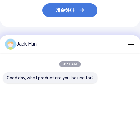
계속하다
추천된 제품
Jack Han
3:21 AM
Good day, what product are you looking for?
제어함 크기
단일 총 무게 30 킬로그
압력 프레임 A형
450x350x250 컨베이
램 컨베이어 벨트 핫 밸
알루미늄 합금 
어 벨트 가황기, 가열 플
칸화 프레스 커스터마이
벨트 가황기 맞춤
래튼 크기
징 할 수 있는 난방판 크
열판 크기 단일 
900mm×2200mm 및
기 밸칸화 기계
30kg
최고의 가격
최고의 가격
최고의 
단일 총 중량 30.0kg