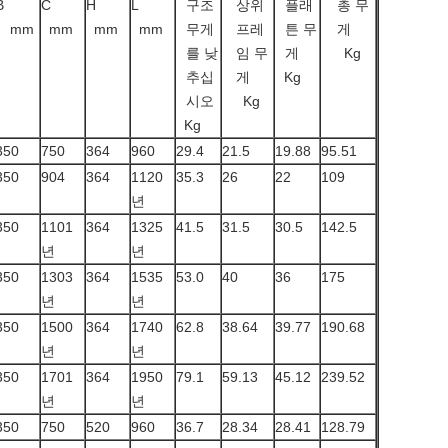
B
C
H
L
구조
상위
플래
총 무
mm
mm
mm
mm
무게
프레
튼 무
게
를 낮
임 무
게
Kg
추십
게
Kg
시오
Kg
Kg
350
750
364
960
29.4
21.5
19.88
95.51
350
904
364
1120
35.3
26
22
109
년
350
1101
364
1325
41.5
31.5
30.5
142.5
년
년
350
1303
364
1535
53.0
40
36
175
년
년
350
1500
364
1740
62.8
38.64
39.77
190.68
년
년
350
1701
364
1950
79.1
59.13
45.12
239.52
년
년
350
750
520
960
36.7
28.34
28.41
128.79