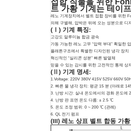
접합 직물을 위한 Fonm
트 가황 기계는 테이
레노 기계장치에서 벨트 접합 장비를 위한 Fo
의해 구별해, 압박은 뒤에 오는 성분으로 디
(Ⅰ) 기계 특징:
고강도 알루미늄 합금 광속
가동 가능한 레노 고무 “압력 부대” 획일한 
플래튼구조에서 특별한 디자인된 냉각 장치
혁신적인 “실리콘 성분” 빠른 발열체
믿을 수 있는 감시를 위한 고전적인 통제 상
(Ⅱ) 기계 명세:
1.Voltage: 220V 380V 415V 525V 660V 5
2. 빠른 물 냉각 장치: 평균 15 분 (아래로 
3. 난방 시간: 실내 온도에서의 경화 온도에 
4. 난방 판 표면 온도 다름: ± 2.5 ℃
5. 온도 조정 범위: 0 ~ 200 ℃ (관례)
6. QL 전기 펌프
(III) 레노 상표 벨트 합동 가