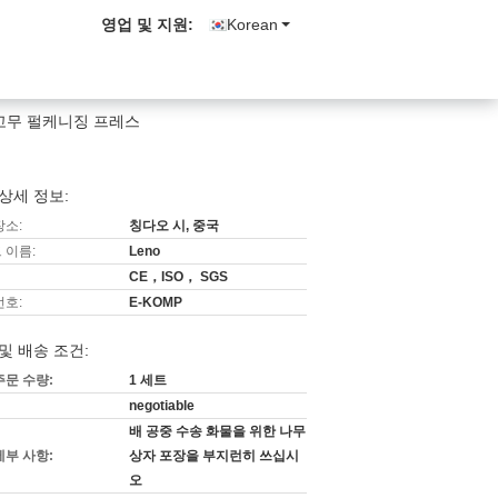
영업 및 지원:
Korean
봉지 고무 펄케니징 프레스
상세 정보:
장소:
칭다오 시, 중국
 이름:
Leno
CE，ISO， SGS
번호:
E-KOMP
및 배송 조건:
주문 수량:
1 세트
negotiable
배 공중 수송 화물을 위한 나무
세부 사항:
상자 포장을 부지런히 쓰십시
오