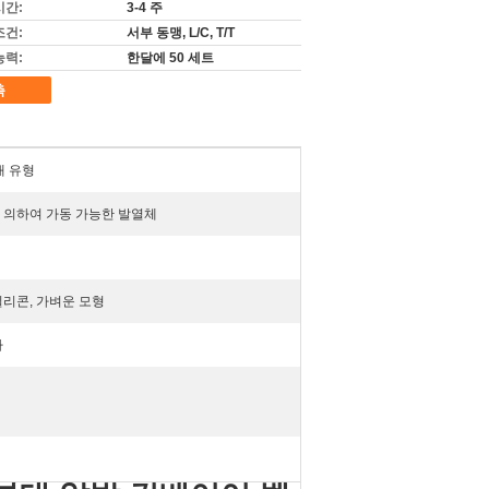
시간:
3-4 주
조건:
서부 동맹, L/C, T/T
능력:
한달에 50 세트
촉
대 유형
 의하여 가동 가능한 발열체
실리콘, 가벼운 모형
자