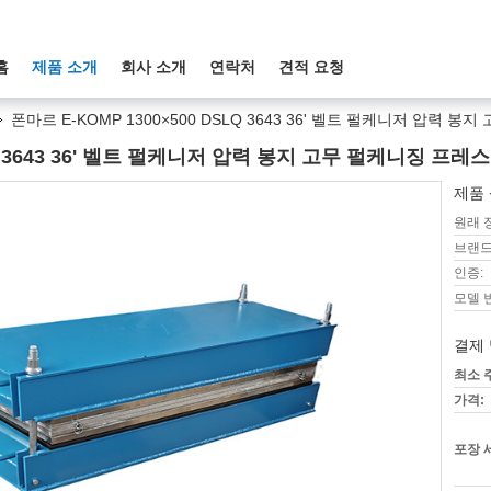
홈
제품 소개
회사 소개
연락처
견적 요청
폰마르 E-KOMP 1300×500 DSLQ 3643 36' 벨트 펄케니저 압력 
LQ 3643 36' 벨트 펄케니저 압력 봉지 고무 펄케니징 프레스
제품 
원래 
브랜드
인증:
모델 
결제 
최소 
가격:
포장 