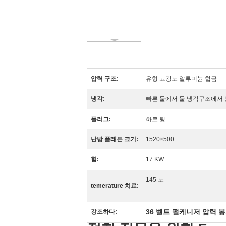
압력 구조:
유형 고강도 알루미늄 합금
냉각:
빠른 물에서 물 냉각구조에서 
플러그:
하르 팅
난방 플래튼 크기:
1520×500
힘:
17 KW
145 도
temerature 치료:
36 벨트 펄케니저 압력 
강조하다: