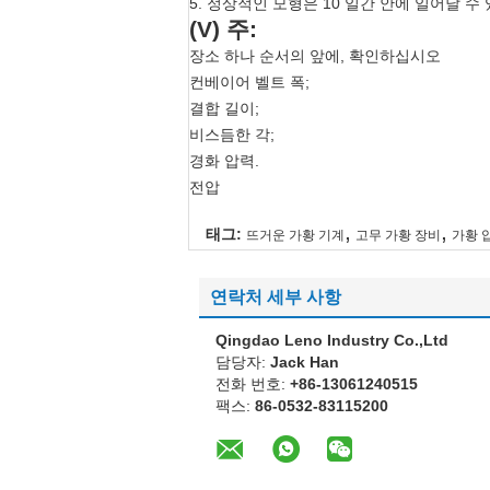
5. 정상적인 모형은 10 일간 안에 일어날 수
(V) 주:
장소 하나 순서의 앞에, 확인하십시오
컨베이어 벨트 폭;
결합 길이;
비스듬한 각;
경화 압력.
전압
,
,
태그:
뜨거운 가황 기계
고무 가황 장비
가황 
연락처 세부 사항
Qingdao Leno Industry Co.,Ltd
담당자:
Jack Han
전화 번호:
+86-13061240515
팩스:
86-0532-83115200