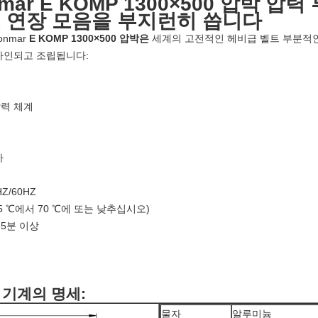
ar E KOMP 1300×500 압박 압
프 연장 모음을 부지런히 씁니다
nmar
E KOMP 1300×500 압박은
세계의 고전적인 헤비급 벨트 부분적인
자인되고 조립됩니다:
압력 체계
자
0HZ/60HZ
145 ℃에서 70 ℃에 또는 낮추십시오)
25분 이상
황 기계의 명세:
물자
알루미늄