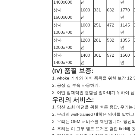
1400x600
년
년
상자
1600
331
632
1770
1600x600
년
년
상자
1000
251
472
1145
1000x700
년
년
상자
1200
281
532
1355
1200x700
년
년
상자
1400
301
572
1560
1400x700
년
년
(IV) 품질 보증:
1. whoke 기계와 예비 품목을 위한 보장 12 
2. 공상 질 부속 사용하기.
3. 어떤 잠재적인 결함을 알아내기 위하여 
우리의 서비스:
1. 당신 조회 어떤을 위한 빠른 응답, 우리는
2. 우리의 well-tranied 대학은 영어
3. 우리는 OEM 서비스를 제안합니다. 당신
4. 우리는 이 고무 벨트 뜨거운 결합 firld에 