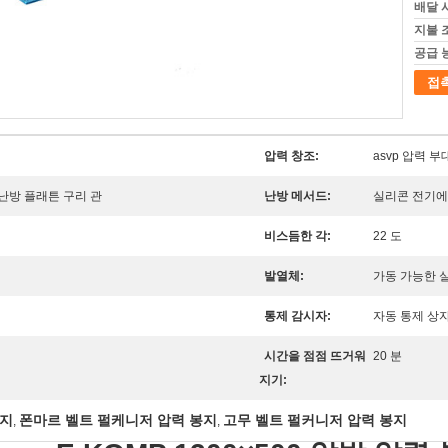
배달 
지불 
공급 
접
압력 창조:
asvp 압력 부
난방 플래튼 구리 관
난방 메서드:
실리콘 전기에
비스듬한 각:
22 도
발열체:
가동 가능한 
통제 감시자:
자동 통제 상
시간을 점점 뜨거워
20 분
지기:
봉지
폰마르 벨트 펄케니저 압력 봉지
고무 벨트 펄커니저 압력 봉지
,
,