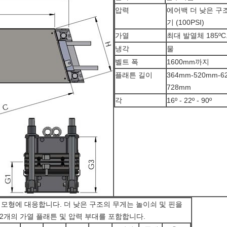
압력
에어백 더 낮은 구조
기 (100PSI)
가열
최대 발열체 185ºC
냉각
물
벨트 폭
1600mm까지
플래튼 길이
364mm-520mm-6
728mm
각
16º - 22º - 90º
º 모형에 대응합니다. 더 낮은 구조의 무게는 놀이쇠 및 핀을
 2개의 가열 플래튼 및 압력 부대를 포함합니다.